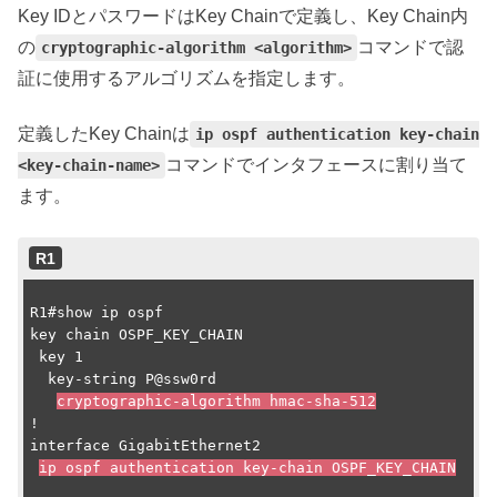
Key IDとパスワードはKey Chainで定義し、Key Chain内
の
コマンドで認
cryptographic-algorithm <algorithm>
証に使用するアルゴリズムを指定します。
定義したKey Chainは
ip ospf authentication key-chain
コマンドでインタフェースに割り当て
<key-chain-name>
ます。
R1
R1#show ip ospf

key chain OSPF_KEY_CHAIN

 key 1

  key-string P@ssw0rd

cryptographic-algorithm hmac-sha-512
!

interface GigabitEthernet2

ip ospf authentication key-chain OSPF_KEY_CHAIN