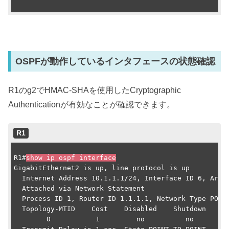
OSPFが動作しているインタフェースの状態確認
R1のg2でHMAC-SHAを使用したCryptographic
Authenticationが有効なことが確認できます。
R1
R1#
show ip ospf interface
GigabitEthernet2 is up, line protocol is up

  Internet Address 10.1.1.1/24, Interface ID 6, Area 
  Attached via Network Statement

  Process ID 1, Router ID 1.1.1.1, Network Type POINT
  Topology-MTID    Cost    Disabled    Shutdown      
        0           1         no          no         