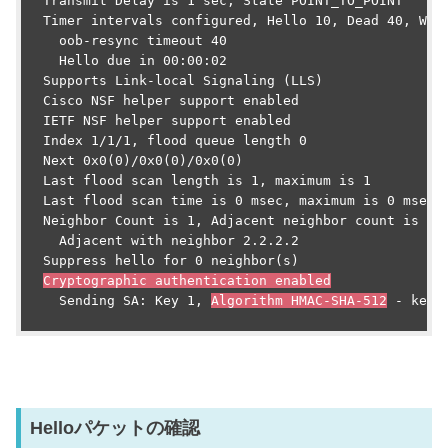
  Transmit Delay is 1 sec, State POINT_TO_POINT

  Timer intervals configured, Hello 10, Dead 40, Wait
    oob-resync timeout 40

    Hello due in 00:00:02

  Supports Link-local Signaling (LLS)

  Cisco NSF helper support enabled

  IETF NSF helper support enabled

  Index 1/1/1, flood queue length 0

  Next 0x0(0)/0x0(0)/0x0(0)

  Last flood scan length is 1, maximum is 1

  Last flood scan time is 0 msec, maximum is 0 msec

  Neighbor Count is 1, Adjacent neighbor count is 1

    Adjacent with neighbor 2.2.2.2

  Suppress hello for 0 neighbor(s)

Cryptographic authentication enabled
    Sending SA: Key 1, 
Algorithm HMAC-SHA-512
 - key 
Helloパケットの確認