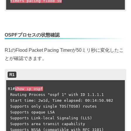
timers pacing flood 50
OSPFプロセスの状態確認
R1のFlood Packet Pacing Timerが50ミリ秒に変化したこ
とが確認できます。
R1
R1#
show ip ospf
 Routing Process "ospf 1" with ID 1.1.1.1

 Start time: 2w1d, Time elapsed: 00:14:50.982

 Supports only single TOS(TOS0) routes

 Supports opaque LSA

 Supports Link-local Signaling (LLS)

 Supports area transit capability

 Supports NSSA (compatible with RFC 3101)
