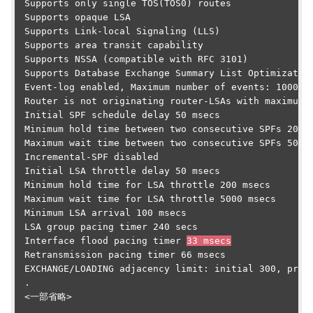
 Supports only single TOS(TOS0) routes

 Supports opaque LSA

 Supports Link-local Signaling (LLS)

 Supports area transit capability

 Supports NSSA (compatible with RFC 3101)

 Supports Database Exchange Summary List Optimization
 Event-log enabled, Maximum number of events: 1000, M
 Router is not originating router-LSAs with maximum m
 Initial SPF schedule delay 50 msecs

 Minimum hold time between two consecutive SPFs 200 m
 Maximum wait time between two consecutive SPFs 5000 
 Incremental-SPF disabled

 Initial LSA throttle delay 50 msecs

 Minimum hold time for LSA throttle 200 msecs

 Maximum wait time for LSA throttle 5000 msecs

 Minimum LSA arrival 100 msecs

 LSA group pacing timer 240 secs

 Interface flood pacing timer 
33 msecs
 Retransmission pacing timer 66 msecs

 EXCHANGE/LOADING adjacency limit: initial 300, proce
 .

 <一部省略>
