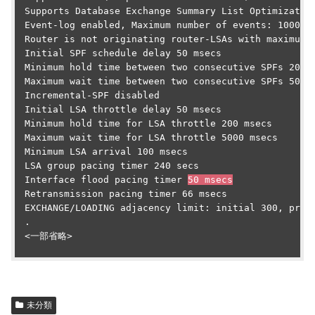
 Supports Database Exchange Summary List Optimization
 Event-log enabled, Maximum number of events: 1000, M
 Router is not originating router-LSAs with maximum m
 Initial SPF schedule delay 50 msecs

 Minimum hold time between two consecutive SPFs 200 m
 Maximum wait time between two consecutive SPFs 5000 
 Incremental-SPF disabled

 Initial LSA throttle delay 50 msecs

 Minimum hold time for LSA throttle 200 msecs

 Maximum wait time for LSA throttle 5000 msecs

 Minimum LSA arrival 100 msecs

 LSA group pacing timer 240 secs

 Interface flood pacing timer 
50 msecs
 Retransmission pacing timer 66 msecs

 EXCHANGE/LOADING adjacency limit: initial 300, proce
 .

 <一部省略>

未分類