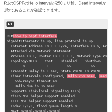
R1のOSPFのHello Intervalが250ミリ秒、Dead Intervalが
1秒であることが確認できます。
R1
R1#
show ip ospf interface
GigabitEthernet2 is up, line protocol is up

  Internet Address 10.1.1.1/24, Interface ID 6, Area 
  Attached via Network Statement

  Process ID 1, Router ID 1.1.1.1, Network Type POINT
  Topology-MTID    Cost    Disabled    Shutdown      
        0           1         no          no         
  Transmit Delay is 1 sec, State POINT_TO_POINT

  Timer intervals configured, 
Hello 250 msec
, 
Dead 1
    oob-resync timeout 40

    Hello due in 36 msec

  Supports Link-local Signaling (LLS)

  Cisco NSF helper support enabled

  IETF NSF helper support enabled

  Index 1/1/1, flood queue length 0

  Next 0x0(0)/0x0(0)/0x0(0)
