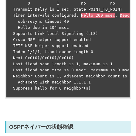
        0           1         no          no         
  Transmit Delay is 1 sec, State POINT_TO_POINT

  Timer intervals configured, 
Hello 200 msec
, 
Dead 1
    oob-resync timeout 40

    Hello due in 104 msec

  Supports Link-local Signaling (LLS)

  Cisco NSF helper support enabled

  IETF NSF helper support enabled

  Index 1/1/1, flood queue length 0

  Next 0x0(0)/0x0(0)/0x0(0)

  Last flood scan length is 1, maximum is 1

  Last flood scan time is 0 msec, maximum is 0 msec

  Neighbor Count is 1, Adjacent neighbor count is 1

    Adjacent with neighbor 1.1.1.1

  Suppress hello for 0 neighbor(s)

OSPFネイバーの状態確認