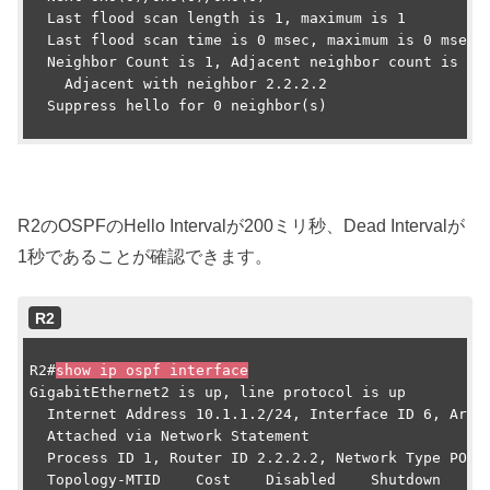
  Last flood scan length is 1, maximum is 1

  Last flood scan time is 0 msec, maximum is 0 msec

  Neighbor Count is 1, Adjacent neighbor count is 1

    Adjacent with neighbor 2.2.2.2

  Suppress hello for 0 neighbor(s)

R2のOSPFのHello Intervalが200ミリ秒、Dead Intervalが
1秒であることが確認できます。
R2
R2#
show ip ospf interface
GigabitEthernet2 is up, line protocol is up

  Internet Address 10.1.1.2/24, Interface ID 6, Area 
  Attached via Network Statement

  Process ID 1, Router ID 2.2.2.2, Network Type POINT
  Topology-MTID    Cost    Disabled    Shutdown      