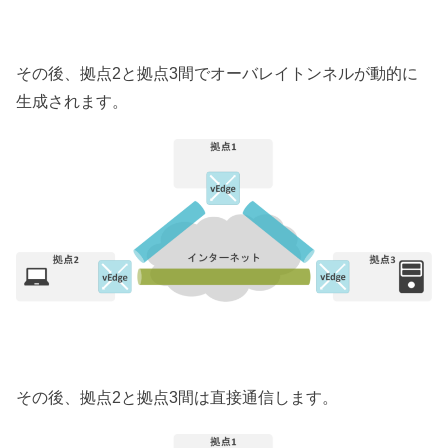
その後、拠点2と拠点3間でオーバレイトンネルが動的に
生成されます。
その後、拠点2と拠点3間は直接通信します。