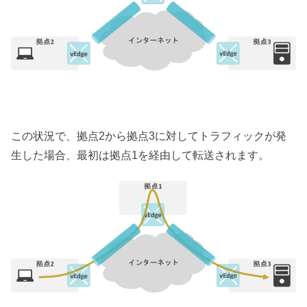
この状況で、拠点2から拠点3に対してトラフィックが発
生した場合、最初は拠点1を経由して転送されます。