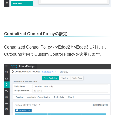
Centralized Control Policyの設定
Centralized Control PolicyでvEdge2とvEdge3に対して、
Outbound方向でCustom Control Policyを適用します。