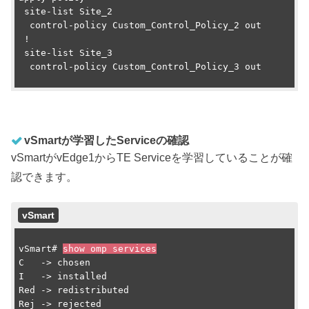
 site-list Site_2

  control-policy Custom_Control_Policy_2 out

 !

 site-list Site_3

  control-policy Custom_Control_Policy_3 out

vSmartが学習したServiceの確認
vSmartがvEdge1からTE Serviceを学習していることが確
認できます。
vSmart
vSmart# 
show omp services
C   -> chosen

I   -> installed

Red -> redistributed

Rej -> rejected
