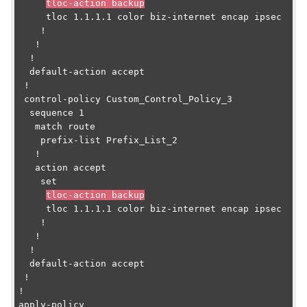
tloc-action backup
     tloc 1.1.1.1 color biz-internet encap ipsec

    !

   !

  !

  default-action accept

 !

 control-policy Custom_Control_Policy_3

  sequence 1

   match route

    prefix-list Prefix_List_2

   !

   action accept

    set

tloc-action backup
     tloc 1.1.1.1 color biz-internet encap ipsec

    !

   !

  !

  default-action accept

 !

!

apply-policy
