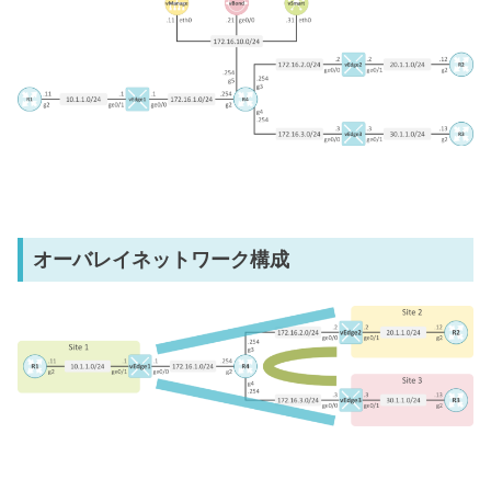
オーバレイネットワーク構成