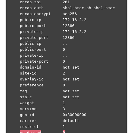
     encap-spi         261

     encap-auth        sha1-hmac,ah-sha1-hmac

     encap-encrypt     aes256

     public-ip         172.16.2.2

     public-port       12366

     private-ip        172.16.2.2

     private-port      12366

     public-ip         ::

     public-port       0

     private-ip        ::

     private-port      0

     domain-id         not set

     site-id           2

     overlay-id        not set

     preference        0

     tag               not set

     stale             not set

     weight            1

     version           3

     gen-id            0x80000000

     carrier           default

     restrict          1

on-demand
0