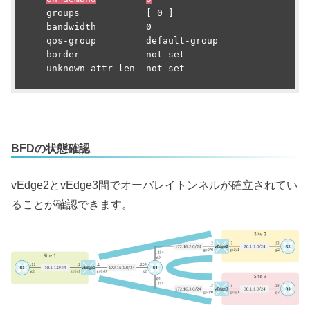
     groups            [ 0 ]

     bandwidth         0

     qos-group         default-group

     border            not set

     unknown-attr-len  not set

BFDの状態確認
vEdge2とvEdge3間でオーバレイトンネルが確立されてい
ることが確認できます。