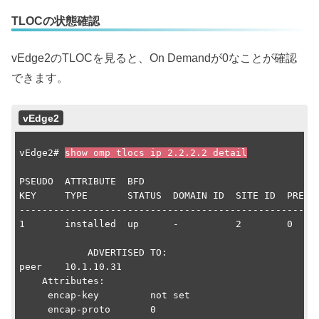
TLOCの状態確認
vEdge2のTLOCを見ると、On Demandが0なことが確認
できます。
vEdge2
vEdge2# 
show omp tlocs ip 2.2.2.2 detail
PSEUDO  ATTRIBUTE  BFD                              
KEY     TYPE       STATUS  DOMAIN ID  SITE ID  PREFE
----------------------------------------------------
1       installed  up      -          2        0    
            ADVERTISED TO:

peer    10.1.10.31

    Attributes:

     encap-key         not set

     encap-proto       0
